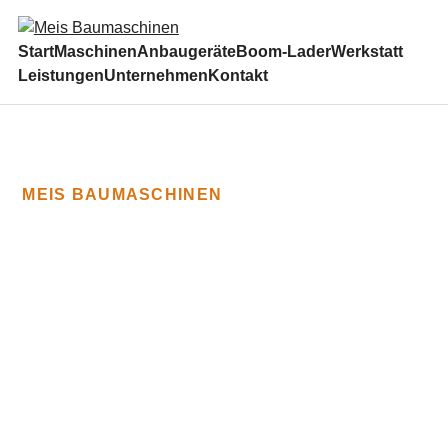
Start
Maschinen
Anbaugeräte
Boom-Lader
Werkstatt
Leistungen
Unternehmen
Kontakt
MEIS BAUMASCHINEN
Technik und
Lösung mit viel
Erfahrung.
Maschinenhandel, Vermietung, Werkstatt,
Baustellenleistungen und der Meis Boom-
Lader.