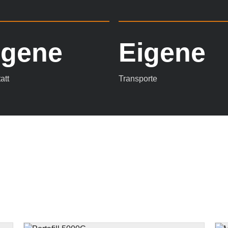
igene
Eigene
att
Transporte