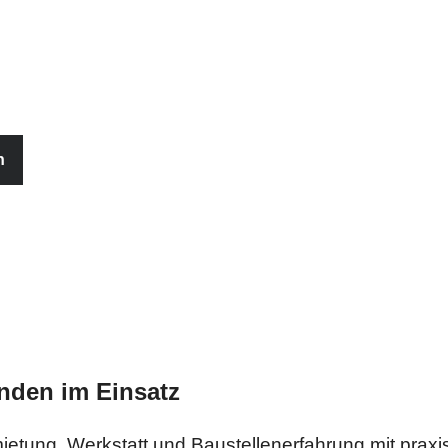
 Werkstatt,
 Meis Boom-Lader.
n
unden im Einsatz
etung, Werkstatt und Baustellenerfahrung mit prax