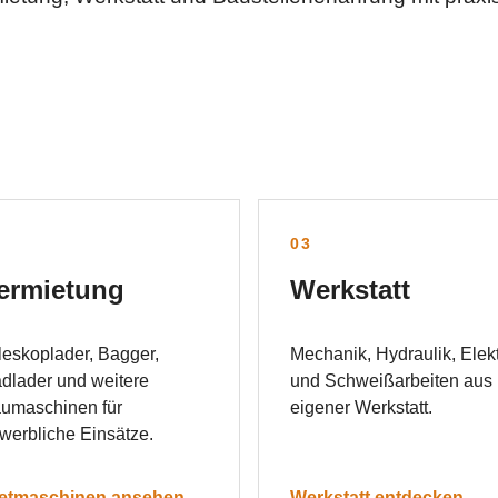
2
03
ermietung
Werkstatt
leskoplader, Bagger,
Mechanik, Hydraulik, Elekt
dlader und weitere
und Schweißarbeiten aus
umaschinen für
eigener Werkstatt.
werbliche Einsätze.
etmaschinen ansehen →
Werkstatt entdecken →