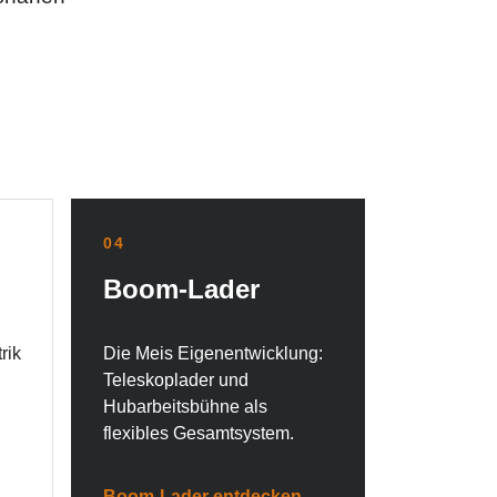
04
Boom-Lader
rik
Die Meis Eigenentwicklung:
Teleskoplader und
Hubarbeitsbühne als
flexibles Gesamtsystem.
Boom-Lader entdecken →